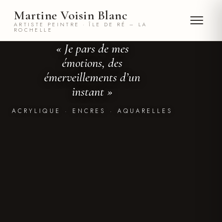
Martine Voisin Blanc — Artiste pei
Martine Voisin Blanc
ARTISTE PEINTRE · ÎLE DE RÉ – LA
ROCHELLE
« Je pars de mes
émotions, des
émerveillements d’un
instant »
ACRYLIQUE · ENCRES · AQUARELLES