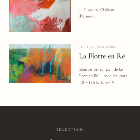
La Citadelle, Château
d’Oléron.
16 → 29 MAI 2026
La Flotte en Ré
Quai de Sénac, port de La
Flotte en Ré — tous les jours
10h–13h & 15h–19h.
SÉLECTION